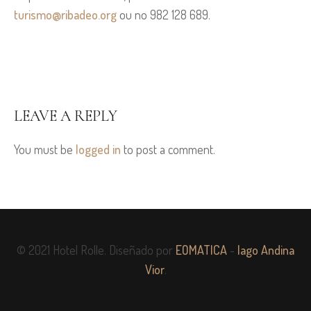
turismo@ribadeo.org
ou no 982 128 689.
LEAVE A REPLY
You must be
logged in
to post a comment.
© 2021 Hotel Rolle. Diseñado por
EOMATICA
-
Iago Andina
Vior
.