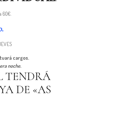
a 60€.
0.
UEVES
ctuará cargos.
mera noche.
L TENDRÁ
A DE «AS