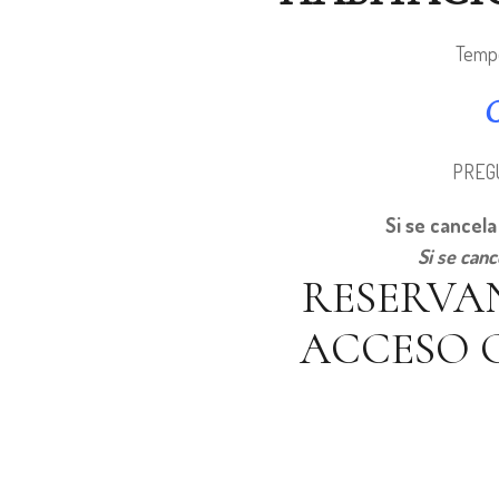
Tempo
C
PREG
Si se cancela
Si se canc
RESERVA
ACCESO 